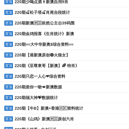
220期少喝点酒🍷新澳自用9肖
置顶
220期🍒松子塔🍒肖尾合段统计
置顶
220期新澳🇲🇴依然公主㊣39码围
置顶
220期金鸡报喜《生肖统计》新澳
置顶
220期==大中华新奥$综合资料==
置顶
220期【港新澳原创🔵火狼女】
置顶
220期《至尊東哥【新澳】🌈 特肖》
置顶
220期只恋一人心❤综合资料
置顶
220期差你一吻💋新澳数据
置顶
220期福大神💝数据统计
置顶
220期【牛B】新澳+香港🇭🇰资料统计
置顶
220期《山鸡》新澳🇲🇴原创六肖
置顶