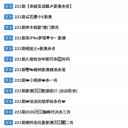
221期【🦋破茧成蝶🎉新澳杀笑】
置顶
221期🍒莣憂屮∮新奥
置顶
221期💯木桃新*澳门禁肖
置顶
221期🦋ℒᎭℯ梦瑶💖࿐ 新澳
置顶
221期维妮士♦️新澳杀肖
置顶
221期久留给你🩷新凹杀1️⃣肖码
置顶
221期🐉🐎精神新澳精准杀项
置顶
221期❤️小雨婷❤️杀一肖
置顶
221期新澳🇲🇴数据统计 (自由取舍)
置顶
221期❤️淡淡的烟草味杀肖❤️
置顶
221期2026🇲🇴巅峰对决杀三肖
置顶
221期潮州老玩童新澳🇲🇴🈲二肖
置顶