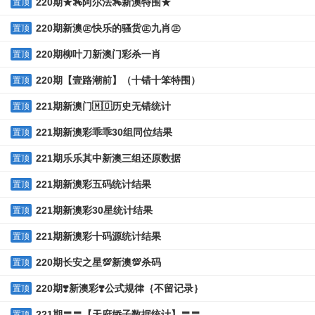
220期★🏇阿尔法🏇新澳特围★
置顶
220期新澳㊣快乐的骚货㊣九肖㊣
置顶
220期柳叶刀新澳门彩杀一肖
置顶
220期【壹路潮前】（十错十笨特围）
置顶
221期新澳门🇲🇴历史无错统计
置顶
221期新澳彩乖乖30组同位结果
置顶
221期乐乐其中新澳三组还原数据
置顶
221期新澳彩五码统计结果
置顶
221期新澳彩30星统计结果
置顶
221期新澳彩十码源统计结果
置顶
220期长安之星💯新澳💯杀码
置顶
220期❣️新澳彩❣️公式规律｛不留记录｝
置顶
221期〓〓【天府娇子数据统计】〓〓
置顶