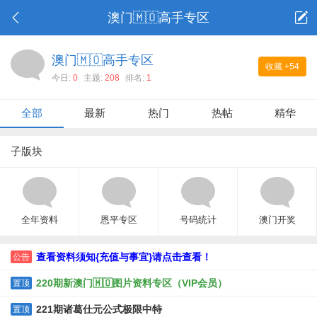
澳门🇲🇴高手专区
澳门🇲🇴高手专区
收藏
+54
今日:
0
主题:
208
排名:
1
全部
最新
热门
热帖
精华
子版块
全年资料
恩平专区
号码统计
澳门开奖
查看资料须知{充值
与事宜}请点击查看！
公告
220期新澳门🇲🇴图片资料专区（VIP会员）
置顶
221期诸葛仕元公式极限中特
置顶