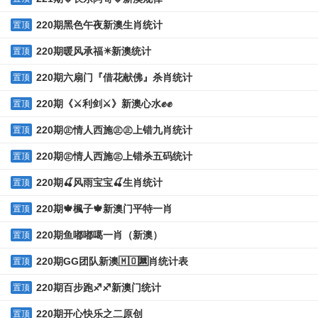
220期黑色午夜新澳生肖统计
置顶
220期暖风承福✴️新澳统计
置顶
220期六扇门『借花献佛』杀肖统计
置顶
220期《⚔️利剑⚔️》新澳心水✊✊
置顶
220期㊣情人西施㊣㊣上错九肖统计
置顶
220期㊣情人西施㊣上错杀五码统计
置顶
220期🍒风雨宝宝🍒生肖统计
置顶
220期🍁楓子🍁新澳门平特一肖
置顶
220期鱼嘟嘟噶一肖（新澳）
置顶
220期GG团队新澳🇲🇴🈲肖统计表
置顶
220期百步跑♐♐新澳门统计
置顶
220期开心快乐之二原创
置顶