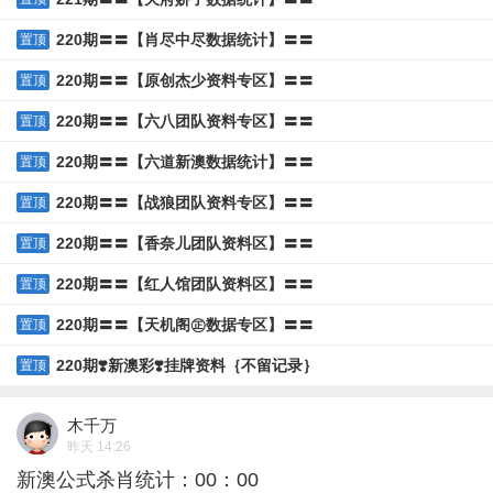
220期〓〓【肖尽中尽数据统计】〓〓
置顶
220期〓〓【原创杰少资料专区】〓〓
置顶
220期〓〓【六八团队资料专区】〓〓
置顶
220期〓〓【六道新澳数据统计】〓〓
置顶
220期〓〓【战狼团队资料专区】〓〓
置顶
220期〓〓【香奈儿团队资料区】〓〓
置顶
220期〓〓【红人馆团队资料区】〓〓
置顶
220期〓〓【天机阁㊣数据专区】〓〓
置顶
220期❣️新澳彩❣️挂牌资料｛不留记录｝
置顶
木千万
昨天 14:26
新澳公式杀肖统计：00：00