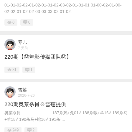
01-01-02-02-01-02-01-01-02-03-02-01-01-01 01-00-02-01-00-
02-02-01-02-02-03-03-03-02 01-02- ...
8
0
琴儿
7 天前
220期【Ⓜ️魅影传媒团队Ⓜ️】
81
1
雪莲
2026-7-26
220期奥菜杀肖💠雪莲提供
奥菜杀肖 ………………… 187杀鸡+兔01√ 188杀猴+羊16√ 189杀马
+羊15√ 190杀马+蛇16√ 191杀 ...
249
2