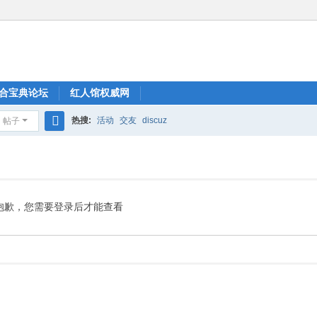
合宝典论坛
红人馆权威网
热搜:
活动
交友
discuz
帖子
搜
索
抱歉，您需要登录后才能查看