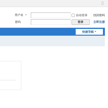
切
换
用户名
自动登录
找回密码
到
窄
密码
立即注册
登录
版
快捷导航