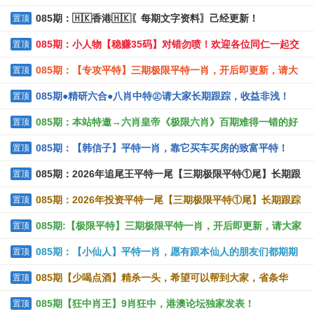
料！
085期：🇭🇰香港🇭🇰〖每期文字资料〗己经更新！
置顶
085期：小人物【稳赚35码】对错勿喷！欢迎各位同仁一起交
置顶
流心水！
085期：【专攻平特】三期极限平特一肖，开后即更新，请大
置顶
家长期关注！
085期●精研六合●八肖中特㊣请大家长期跟踪，收益非浅！
置顶
085期：本站特邀→六肖皇帝《极限六肖》百期难得一错的好
置顶
料！
085期：【韩信子】平特一肖，靠它买车买房的致富平特！
置顶
085期：2026年追尾王平特一尾【三期极限平特①尾】长期跟
置顶
踪必有收获！
085期：2026年投资平特一尾【三期极限平特①尾】长期跟踪
置顶
必有收获！
085期:【极限平特】三期极限平特一肖，开后即更新，请大家
置顶
长期关注！
085期：【小仙人】平特一肖，愿有跟本仙人的朋友们都期期
置顶
发大财！
085期【少喝点酒】精杀一头，希望可以帮到大家，省条华
置顶
子！
085期【狂中肖王】9肖狂中，港澳论坛独家发表！
置顶