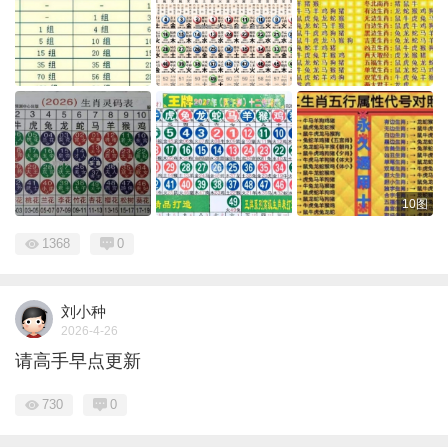
10图
1368
0
刘小种
2026-4-26
请高手早点更新
730
0