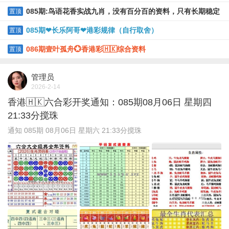
085期:鸟语花香实战九肖，没有百分百的资料，只有长期稳定
置顶
而进！
085期❤长乐阿哥❤港彩规律（自行取舍）
置顶
086期壹叶孤舟💮香港彩🇭🇰综合资料
置顶
管理员
2026-2-14
香港🇭🇰六合彩开奖通知：085期08月06日 星期四
21:33分搅珠
通知 085期 08月06日 星期六 21:33分搅珠